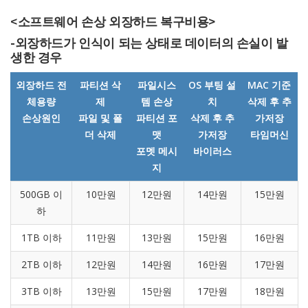
<소프트웨어 손상 외장하드 복구비용>
-외장하드가 인식이 되는 상태로 데이터의 손실이 발
생한 경우
외장하드 전
파티션 삭
파일시스
OS 부팅 설
MAC 기준
체용량
제
템 손상
치
삭제 후 추
손상원인
파일 및 폴
파티션 포
삭제 후 추
가저장
더 삭제
맷
가저장
타임머신
포멧 메시
바이러스
지
500GB 이
10만원
12만원
14만원
15만원
하
1TB 이하
11만원
13만원
15만원
16만원
2TB 이하
12만원
14만원
16만원
17만원
3TB 이하
13만원
15만원
17만원
18만원