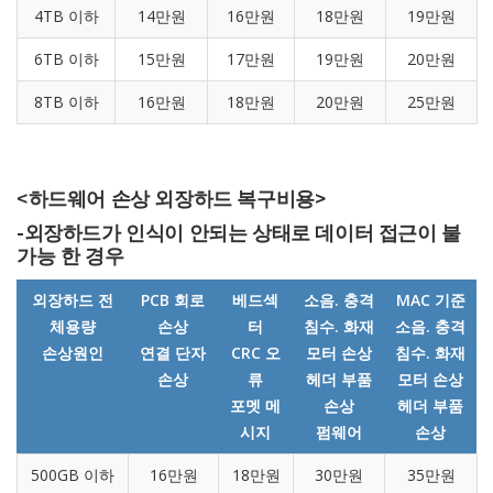
4TB 이하
14만원
16만원
18만원
19만원
6TB 이하
15만원
17만원
19만원
20만원
8TB 이하
16만원
18만원
20만원
25만원
<하드웨어 손상 외장하드 복구비용>
-외장하드가 인식이 안되는 상태로 데이터 접근이 불
가능 한 경우
외장하드 전
PCB 회로
베드섹
소음. 충격
MAC 기준
체용량
손상
터
침수. 화재
소음. 충격
손상원인
연결 단자
CRC 오
모터 손상
침수. 화재
손상
류
헤더 부품
모터 손상
포멧 메
손상
헤더 부품
시지
펌웨어
손상
500GB 이하
16만원
18만원
30만원
35만원