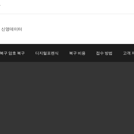
7
 복구 암호 복구
디지털포렌식
복구 비용
접수 방법
고객 