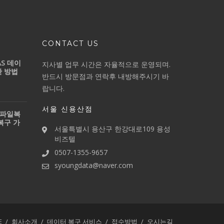
CONTACT US
S 데이
지사별 업무 시간은 자율적으로 운영되며.
간 방법
반드시 방문점과 연락후 내방해주시기 바
랍니다.
서울 신용산점
 파일복
복구 가
서울특별시 용산구 한강대로109 용성
비즈텔
0507-1355-9657
syoungdata@naver.com
E
회사소개
데이터 복구 서비스
접수방법
오시는길