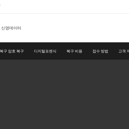
7
 복구 암호 복구
디지털포렌식
복구 비용
접수 방법
고객 