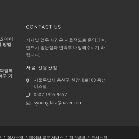
CONTACT US
S 데이
지사별 업무 시간은 자율적으로 운영되며.
간 방법
반드시 방문점과 연락후 내방해주시기 바
랍니다.
서울 신용산점
 파일복
복구 가
서울특별시 용산구 한강대로109 용성
비즈텔
0507-1355-9657
syoungdata@naver.com
E
회사소개
데이터 복구 서비스
접수방법
오시는길