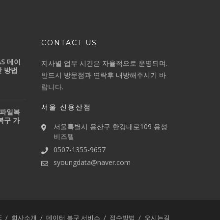
CONTACT US
S 데이
지사별 업무 시간은 자율적으로 운영되며.
간 방법
반드시 방문점과 연락후 내방해주시기 바
랍니다.
서울 신용산점
 파일복
복구 가
서울특별시 용산구 한강대로109 용성
비즈텔
0507-1355-9657
syoungdata@naver.com
E
회사소개
데이터 복구 서비스
접수방법
오시는길