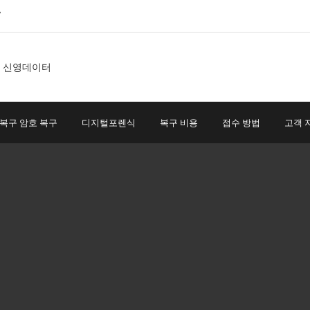
7
 복구 암호 복구
디지털포렌식
복구 비용
접수 방법
고객 