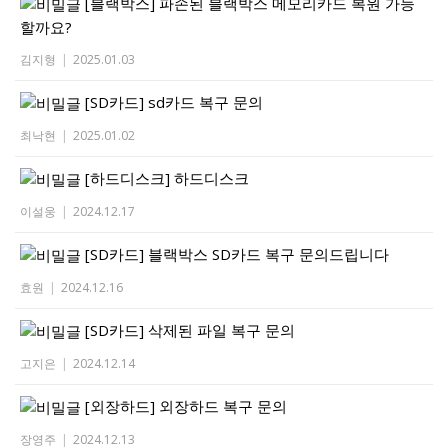
[블랙박스]
파손된 블랙박스 메모리카드 복원 가능
할까요?
김지형
|
2025.01.03
[SD카드]
sd카드 복구 문의
최낙현
|
2025.01.02
[하드디스크]
하드디스크
이설웅
|
2024.12.17
[SD카드]
블랙박스 SD카드 복구 문의드립니다
효원
|
2024.12.16
[SD카드]
삭제된 파일 복구 문의
고지은
|
2024.12.14
[외장하드]
외장하드 복구 문의
장영주
|
2024.12.13