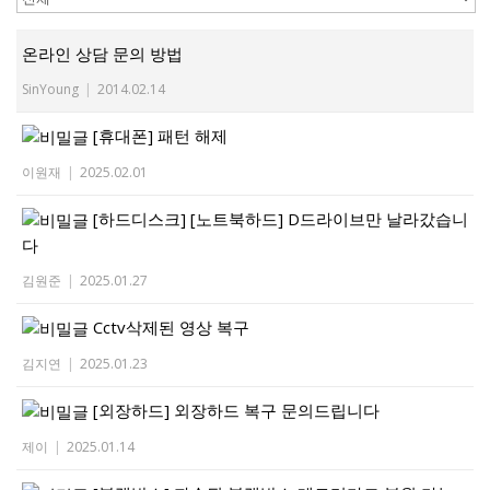
온라인 상담 문의 방법
SinYoung
|
2014.02.14
[휴대폰]
패턴 해제
이원재
|
2025.02.01
[하드디스크]
[노트북하드] D드라이브만 날라갔습니
다
김원준
|
2025.01.27
Cctv삭제된 영상 복구
김지연
|
2025.01.23
[외장하드]
외장하드 복구 문의드립니다
제이
|
2025.01.14