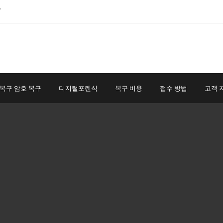
7
 복구 암호 복구
디지털포렌식
복구 비용
접수 방법
고객 