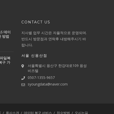
CONTACT US
S 데이
지사별 업무 시간은 자율적으로 운영되며.
간 방법
반드시 방문점과 연락후 내방해주시기 바
랍니다.
서울 신용산점
 파일복
복구 가
서울특별시 용산구 한강대로109 용성
비즈텔
0507-1355-9657
syoungdata@naver.com
E
회사소개
데이터 복구 서비스
접수방법
오시는길